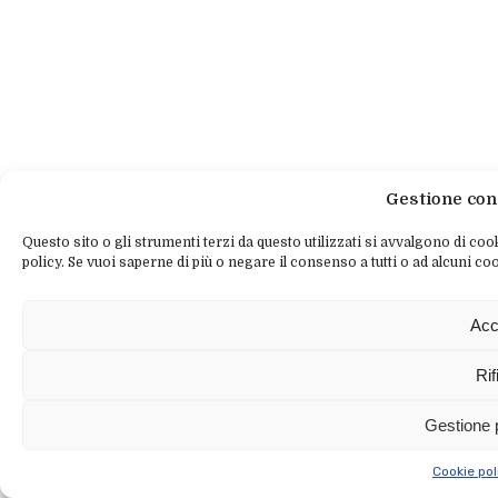
Gestione con
Questo sito o gli strumenti terzi da questo utilizzati si avvalgono di cook
policy. Se vuoi saperne di più o negare il consenso a tutti o ad alcuni coo
Acc
Rif
Gestione 
Cookie pol