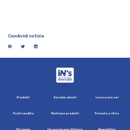
Condividi notizia
facebook
twitter
linkedin
iN's Mercato
P
r
o
d
o
t
t
i
S
e
r
v
i
z
i
o
c
l
i
e
n
t
i
L
a
v
o
r
a
c
o
n
n
o
i
P
u
n
t
i
v
e
n
d
i
t
a
R
i
c
h
i
a
m
o
p
r
o
d
o
t
t
i
P
r
e
n
o
t
a
e
r
i
t
i
r
a
C
h
i
s
i
a
m
o
U
n
s
o
r
r
i
s
o
p
e
r
i
l
f
u
t
u
r
o
N
e
w
s
l
e
t
t
e
r