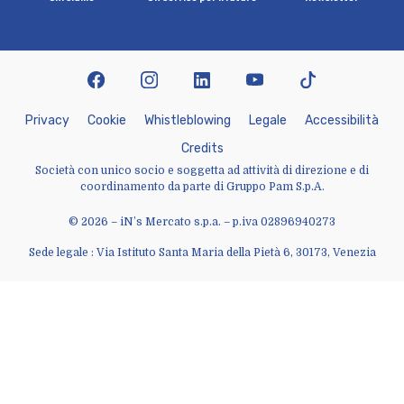
facebook
instagram
linkedin
youtube
tiktok
P
r
i
v
a
c
y
C
o
o
k
i
e
W
h
i
s
t
l
e
b
l
o
w
i
n
g
L
e
g
a
l
e
A
c
c
e
s
s
i
b
i
l
i
t
à
C
r
e
d
i
t
s
Società con unico socio e soggetta ad attività di direzione e di
coordinamento da parte di Gruppo Pam S.p.A.
© 2026 – iN’s Mercato s.p.a. – p.iva 02896940273
Sede legale : Via Istituto Santa Maria della Pietà 6, 30173, Venezia