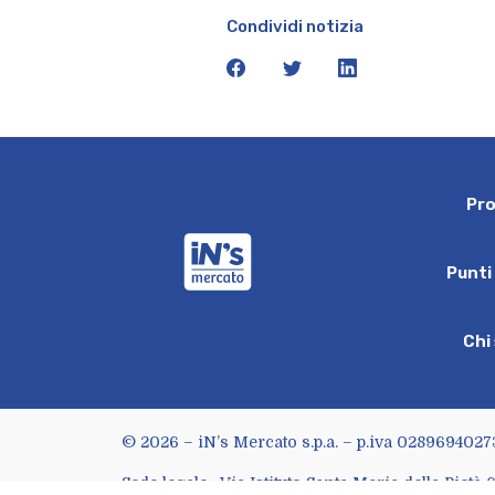
Condividi notizia
facebook
twitter
linkedin
P
r
iN's Mercato
P
u
n
t
i
C
h
i
© 2026 – iN’s Mercato s.p.a. – p.iva 0289694027
Sede legale : Via Istituto Santa Maria della Pietà 6