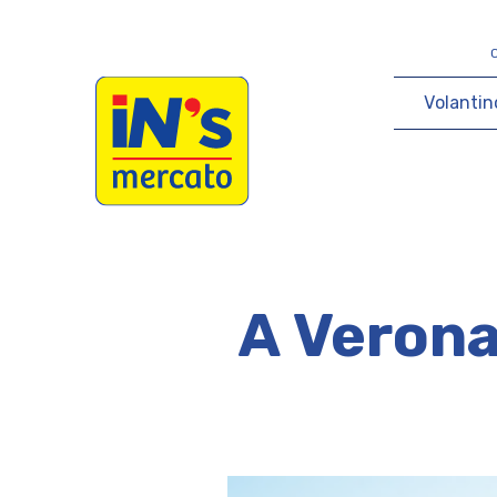
iN's Mercato
V
o
l
a
n
t
i
n
A Verona