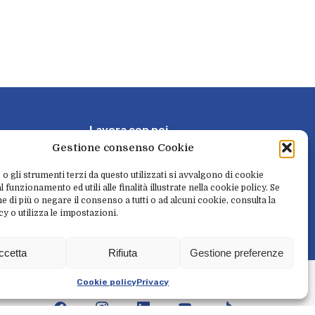
L
a
v
o
r
a
c
o
n
n
o
i
Gestione consenso Cookie
P
r
e
n
o
t
a
e
r
i
t
i
r
a
 o gli strumenti terzi da questo utilizzati si avvalgono di cookie
 funzionamento ed utili alle finalità illustrate nella cookie policy. Se
e di più o negare il consenso a tutti o ad alcuni cookie, consulta la
cy o utilizza le impostazioni.
N
e
w
s
l
e
t
t
e
r
ccetta
Rifiuta
Gestione preferenze
l
i
t
à
Cookie policy
Privacy
facebook
instagram
linkedin
youtube
tiktok