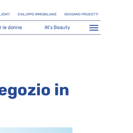
L
I
E
N
T
I
S
V
I
L
U
P
P
O
I
M
M
O
B
I
L
I
A
R
E
R
I
C
H
I
A
M
O
P
R
O
D
O
T
T
I
r
l
e
d
o
n
n
e
i
N
’
s
B
e
a
u
t
y
egozio in