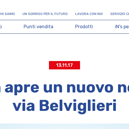
C
H
I
S
I
A
M
O
U
N
S
O
R
R
I
S
O
P
E
R
I
L
F
U
T
U
R
O
L
A
V
O
R
A
C
O
N
N
O
I
S
E
R
V
I
Z
I
O
C
o
P
u
n
t
i
v
e
n
d
i
t
a
P
r
o
d
o
t
t
i
i
N
'
s
p
e
13.11.17
 apre un nuovo n
via Belviglieri