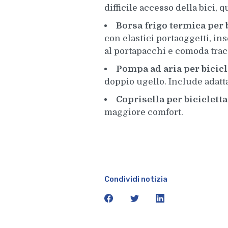
difficile accesso della bici, 
Borsa frigo termica per b
con elastici portaoggetti, ins
al portapacchi e comoda traco
Pompa ad aria per bici
doppio ugello. Include adatta
Coprisella per biciclet
maggiore comfort.
Condividi notizia
facebook
twitter
linkedin