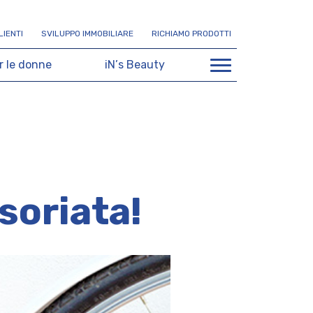
L
I
E
N
T
I
S
V
I
L
U
P
P
O
I
M
M
O
B
I
L
I
A
R
E
R
I
C
H
I
A
M
O
P
R
O
D
O
T
T
I
r
l
e
d
o
n
n
e
i
N
’
s
B
e
a
u
t
y
soriata!