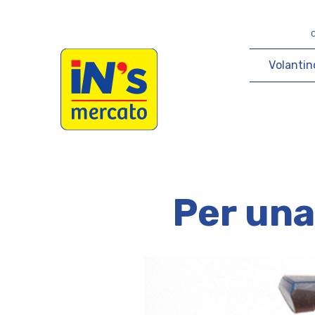
iN's Mercato
V
o
l
a
n
t
i
n
Per una