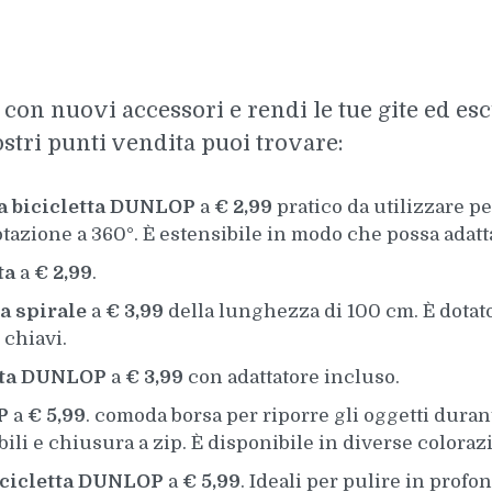
 con nuovi accessori e rendi le tue gite ed es
nostri punti vendita puoi trovare:
a bicicletta DUNLOP
a
€ 2,99
pratico da utilizzare pe
otazione a 360°. È estensibile in modo che possa adatt
ta
a
€ 2,99
.
 a spirale
a
€ 3,99
della lunghezza di 100 cm. È dotato
 chiavi.
etta DUNLOP
a
€ 3,99
con adattatore incluso.
OP
a
€ 5,99
. comoda borsa per riporre gli oggetti durant
ili e chiusura a zip. È disponibile in diverse colorazi
bicicletta DUNLOP
a
€ 5,99
. Ideali per pulire in profo