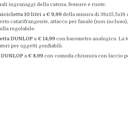
quali ingranaggi della catena, fessure e ruote.
icicletta 10 litri
a
€ 9,99
della misura di 38x15,5x18 c
erto catarifrangente, attacco per fanale (non incluso),
lla regolabile.
cletta DUNLOP
a
€ 14,99
con barometro analogico. La te
tori per oggetti gonfiabili.
ta DUNLOP
a
€ 8,99
con comoda chiusura con laccio p