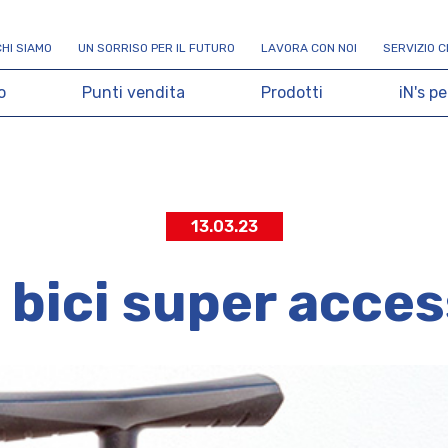
C
H
I
S
I
A
M
O
U
N
S
O
R
R
I
S
O
P
E
R
I
L
F
U
T
U
R
O
L
A
V
O
R
A
C
O
N
N
O
I
S
E
R
V
I
Z
I
O
C
o
P
u
n
t
i
v
e
n
d
i
t
a
P
r
o
d
o
t
t
i
i
N
'
s
p
e
13.03.23
 bici super acces