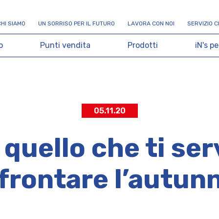
C
H
I
S
I
A
M
O
U
N
S
O
R
R
I
S
O
P
E
R
I
L
F
U
T
U
R
O
L
A
V
O
R
A
C
O
N
N
O
I
S
E
R
V
I
Z
I
O
C
o
P
u
n
t
i
v
e
n
d
i
t
a
P
r
o
d
o
t
t
i
i
N
'
s
p
e
05.11.20
 quello che ti ser
frontare l’autun