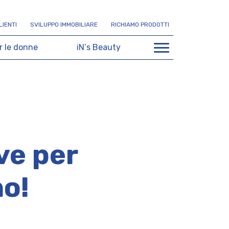
L
I
E
N
T
I
S
V
I
L
U
P
P
O
I
M
M
O
B
I
L
I
A
R
E
R
I
C
H
I
A
M
O
P
R
O
D
O
T
T
I
r
l
e
d
o
n
n
e
i
N
’
s
B
e
a
u
t
y
ve per
no!