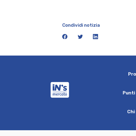
Condividi notizia
facebook
twitter
linkedin
P
r
iN's Mercato
P
u
n
t
i
C
h
i