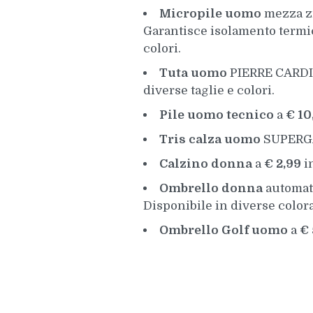
Micropile
uomo
mezza z
Garantisce isolamento termico,
colori.
Tuta uomo
PIERRE CARDI
diverse taglie e colori.
Pile uomo tecnico
a
€ 10
Tris calza uomo
SUPERG
Calzino donna
a
€ 2,99
in
Ombrello donna
automat
Disponibile in diverse color
Ombrello Golf uomo
a
€ 