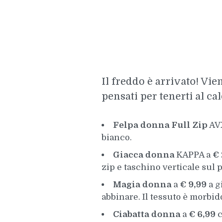
Il freddo è arrivato! Vie
pensati per tenerti al cal
Felpa donna Full Zip
AV
bianco.
Giacca donna
KAPPA a
€ 
zip e taschino verticale sul p
Magia donna
a
€ 9,99
a g
abbinare. Il tessuto è morbido
Ciabatta donna
a
€ 6,99
c