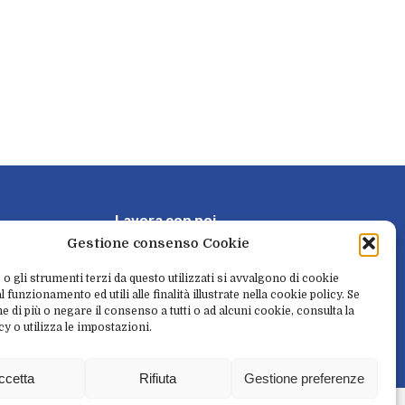
L
a
v
o
r
a
c
o
n
n
o
i
Gestione consenso Cookie
P
r
e
n
o
t
a
e
r
i
t
i
r
a
 o gli strumenti terzi da questo utilizzati si avvalgono di cookie
 funzionamento ed utili alle finalità illustrate nella cookie policy. Se
e di più o negare il consenso a tutti o ad alcuni cookie, consulta la
cy o utilizza le impostazioni.
N
e
w
s
l
e
t
t
e
r
ccetta
Rifiuta
Gestione preferenze