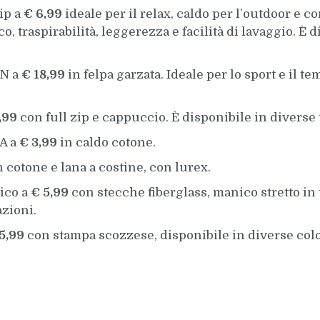
ip a
€ 6,99
ideale per il relax, caldo per l’outdoor e c
 traspirabilità, leggerezza e facilità di lavaggio. È d
N a
€ 18,99
in felpa garzata. Ideale per lo sport e il te
,99
con full zip e cappuccio. È disponibile in diverse t
A a
€ 3,99
in caldo cotone.
 cotone e lana a costine, con lurex.
ico a
€ 5,99
con stecche fiberglass, manico stretto in t
azioni.
5,99
con stampa scozzese, disponibile in diverse colo