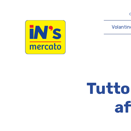
iN's Mercato
V
o
l
a
n
t
i
n
Tutto
af