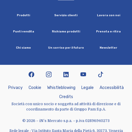
P
r
o
d
o
t
t
i
S
e
r
v
i
z
i
o
c
l
i
e
n
t
i
L
a
v
o
r
a
c
o
n
n
o
i
P
u
n
t
i
v
e
n
d
i
t
a
R
i
c
h
i
a
m
o
p
r
o
d
o
t
t
i
P
r
e
n
o
t
a
e
r
i
t
i
r
a
C
h
i
s
i
a
m
o
U
n
s
o
r
r
i
s
o
p
e
r
i
l
f
u
t
u
r
o
N
e
w
s
l
e
t
t
e
r
facebook
instagram
linkedin
youtube
tiktok
P
r
i
v
a
c
y
C
o
o
k
i
e
W
h
i
s
t
l
e
b
l
o
w
i
n
g
L
e
g
a
l
e
A
c
c
e
s
s
i
b
i
l
i
t
à
C
r
e
d
i
t
s
Società con unico socio e soggetta ad attività di direzione e di
coordinamento da parte di Gruppo Pam S.p.A.
© 2026 – iN’s Mercato s.p.a. – p.iva 02896940273
Sede legale : Via Istituto Santa Maria della Pietà 6, 30173, Venezia