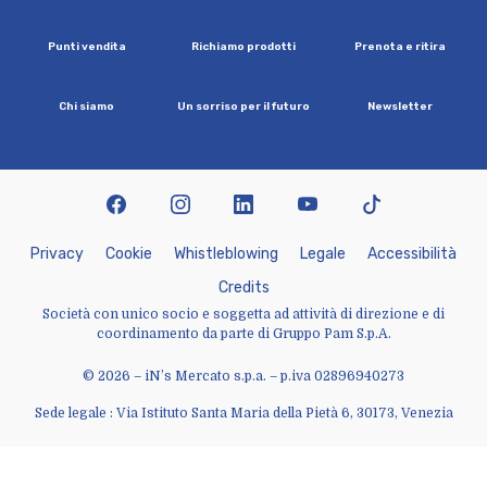
P
u
n
t
i
v
e
n
d
i
t
a
R
i
c
h
i
a
m
o
p
r
o
d
o
t
t
i
P
r
e
n
o
t
a
e
r
i
t
i
r
a
C
h
i
s
i
a
m
o
U
n
s
o
r
r
i
s
o
p
e
r
i
l
f
u
t
u
r
o
N
e
w
s
l
e
t
t
e
r
facebook
instagram
linkedin
youtube
tiktok
P
r
i
v
a
c
y
C
o
o
k
i
e
W
h
i
s
t
l
e
b
l
o
w
i
n
g
L
e
g
a
l
e
A
c
c
e
s
s
i
b
i
l
i
t
à
C
r
e
d
i
t
s
Società con unico socio e soggetta ad attività di direzione e di
coordinamento da parte di Gruppo Pam S.p.A.
© 2026 – iN’s Mercato s.p.a. – p.iva 02896940273
Sede legale : Via Istituto Santa Maria della Pietà 6, 30173, Venezia