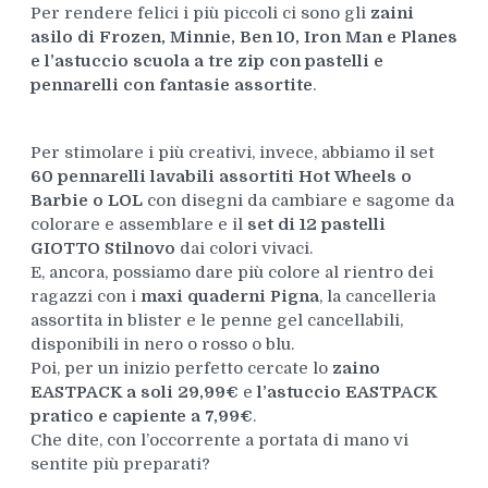
Per rendere felici i più piccoli ci sono gli
zaini
asilo di Frozen, Minnie, Ben 10, Iron Man e Planes
e l’astuccio scuola a tre zip con pastelli e
pennarelli con fantasie assortite
.
Per stimolare i più creativi, invece, abbiamo il set
60 pennarelli lavabili assortiti Hot Wheels o
Barbie o LOL
con disegni da cambiare e sagome da
colorare e assemblare e il
set di 12 pastelli
GIOTTO Stilnovo
dai colori vivaci.
E, ancora, possiamo dare più colore al rientro dei
ragazzi con i
maxi quaderni Pigna
, la cancelleria
assortita in blister e le penne gel cancellabili,
disponibili in nero o rosso o blu.
Poi, per un inizio perfetto cercate lo
zaino
EASTPACK a soli 29,99€
e
l’astuccio EASTPACK
pratico e capiente a 7,99€
.
Che dite, con l’occorrente a portata di mano vi
sentite più preparati?