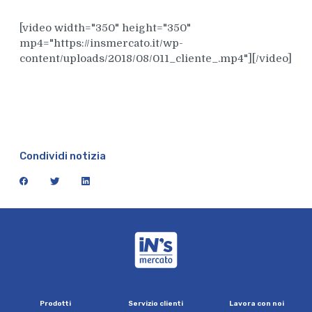
[video width="350" height="350"
mp4="https://insmercato.it/wp-
content/uploads/2018/08/011_cliente_.mp4"][/video]
Condividi notizia
facebook
twitter
linkedin
iN's Mercato
P
r
o
d
o
t
t
i
S
e
r
v
i
z
i
o
c
l
i
e
n
t
i
L
a
v
o
r
a
c
o
n
n
o
i