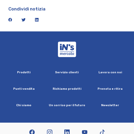
Condividi notizia
facebook
twitter
linkedin
iN's Mercato
P
r
o
d
o
t
t
i
S
e
r
v
i
z
i
o
c
l
i
e
n
t
i
L
a
v
o
r
a
c
o
n
n
o
i
P
u
n
t
i
v
e
n
d
i
t
a
R
i
c
h
i
a
m
o
p
r
o
d
o
t
t
i
P
r
e
n
o
t
a
e
r
i
t
i
r
a
C
h
i
s
i
a
m
o
U
n
s
o
r
r
i
s
o
p
e
r
i
l
f
u
t
u
r
o
N
e
w
s
l
e
t
t
e
r
facebook
instagram
linkedin
youtube
tiktok