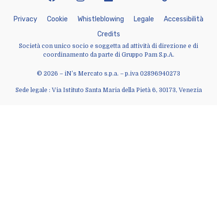
P
r
i
v
a
c
y
C
o
o
k
i
e
W
h
i
s
t
l
e
b
l
o
w
i
n
g
L
e
g
a
l
e
A
c
c
e
s
s
i
b
i
l
i
t
à
C
r
e
d
i
t
s
Società con unico socio e soggetta ad attività di direzione e di
coordinamento da parte di Gruppo Pam S.p.A.
© 2026 – iN’s Mercato s.p.a. – p.iva 02896940273
Sede legale : Via Istituto Santa Maria della Pietà 6, 30173, Venezia