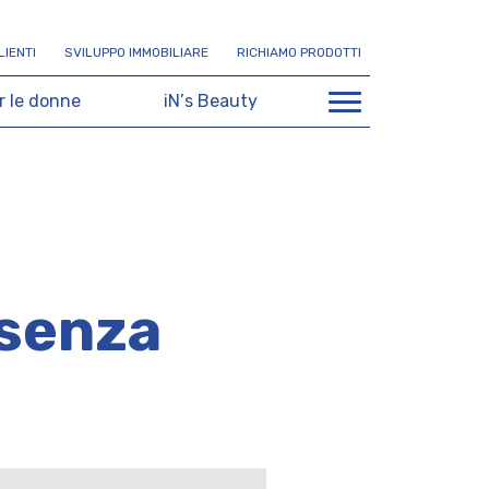
L
I
E
N
T
I
S
V
I
L
U
P
P
O
I
M
M
O
B
I
L
I
A
R
E
R
I
C
H
I
A
M
O
P
R
O
D
O
T
T
I
r
l
e
d
o
n
n
e
i
N
’
s
B
e
a
u
t
y
 senza