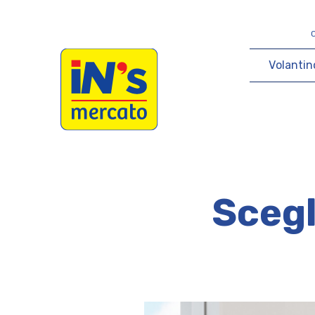
iN's Mercato
V
o
l
a
n
t
i
n
Scegl