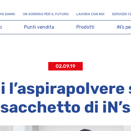
C
H
I
S
I
A
M
O
U
N
S
O
R
R
I
S
O
P
E
R
I
L
F
U
T
U
R
O
L
A
V
O
R
A
C
O
N
N
O
I
S
E
R
V
I
Z
I
O
C
o
P
u
n
t
i
v
e
n
d
i
t
a
P
r
o
d
o
t
t
i
i
N
'
s
p
e
02.09.19
i l’aspirapolvere
sacchetto di iN’s