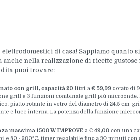
 elettrodomestici di casa! Sappiamo quanto sia
anche nella realizzazione di ricette gustose
ndita puoi trovare:
to con grill, capacità 20 litri
a
€ 59,99
dotato di 9
ne grill e 3 funzioni combinate grill più microonde.
o, piatto rotante in vetro del diametro di 24,5 cm, g
te e luce interna. La potenza della funzione micro
tenza massima 1500 W IMPROVE
a
€ 49,00
con una capa
bile 80 - 200°C, timer regolabile fino a 30 minuti con