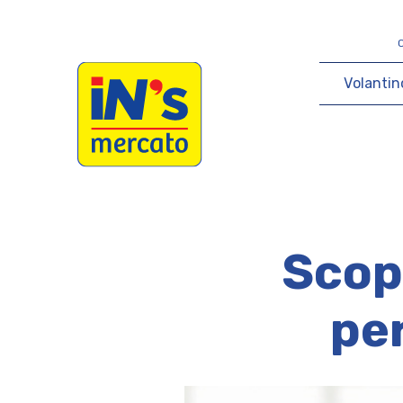
iN's Mercato
V
o
l
a
n
t
i
n
Scopr
per