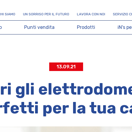
C
H
I
S
I
A
M
O
U
N
S
O
R
R
I
S
O
P
E
R
I
L
F
U
T
U
R
O
L
A
V
O
R
A
C
O
N
N
O
I
S
E
R
V
I
Z
I
O
C
o
P
u
n
t
i
v
e
n
d
i
t
a
P
r
o
d
o
t
t
i
i
N
'
s
p
e
13.09.21
i gli elettrodom
fetti per la tua 