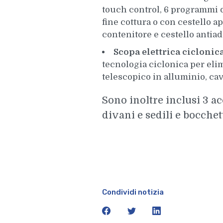
touch control, 6 programmi d
fine cottura o con cestello a
contenitore e cestello antiad
Scopa elettrica ciclon
tecnologia ciclonica per elimi
telescopico in alluminio, cav
Sono inoltre inclusi 3 a
divani e sedili e bocchet
Condividi notizia
facebook
twitter
linkedin