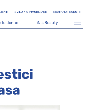
L
I
E
N
T
I
S
V
I
L
U
P
P
O
I
M
M
O
B
I
L
I
A
R
E
R
I
C
H
I
A
M
O
P
R
O
D
O
T
T
I
r
l
e
d
o
n
n
e
i
N
’
s
B
e
a
u
t
y
estici
casa