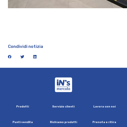
Condividi notizia
facebook
twitter
linkedin
iN's Mercato
P
r
o
d
o
t
t
i
S
e
r
v
i
z
i
o
c
l
i
e
n
t
i
L
a
v
o
r
a
c
o
n
n
o
i
P
u
n
t
i
v
e
n
d
i
t
a
R
i
c
h
i
a
m
o
p
r
o
d
o
t
t
i
P
r
e
n
o
t
a
e
r
i
t
i
r
a