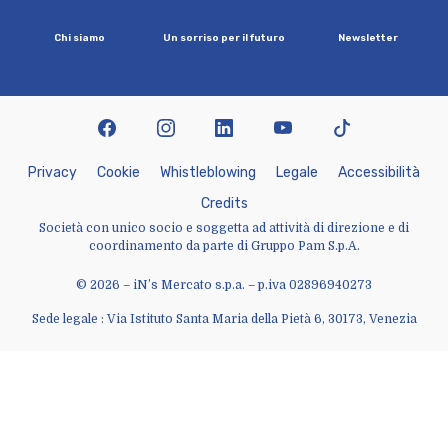
C
h
i
s
i
a
m
o
U
n
s
o
r
r
i
s
o
p
e
r
i
l
f
u
t
u
r
o
N
e
w
s
l
e
t
t
e
r
facebook
instagram
linkedin
youtube
tiktok
P
r
i
v
a
c
y
C
o
o
k
i
e
W
h
i
s
t
l
e
b
l
o
w
i
n
g
L
e
g
a
l
e
A
c
c
e
s
s
i
b
i
l
i
t
à
C
r
e
d
i
t
s
Società con unico socio e soggetta ad attività di direzione e di
coordinamento da parte di Gruppo Pam S.p.A.
© 2026 – iN’s Mercato s.p.a. – p.iva 02896940273
Sede legale : Via Istituto Santa Maria della Pietà 6, 30173, Venezia