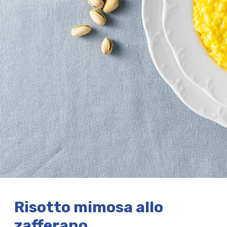
Risotto mimosa allo
zafferano