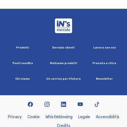
iN's Mercato
P
r
o
d
o
t
t
i
S
e
r
v
i
z
i
o
c
l
i
e
n
t
i
L
a
v
o
r
a
c
o
n
n
o
i
P
u
n
t
i
v
e
n
d
i
t
a
R
i
c
h
i
a
m
o
p
r
o
d
o
t
t
i
P
r
e
n
o
t
a
e
r
i
t
i
r
a
C
h
i
s
i
a
m
o
U
n
s
o
r
r
i
s
o
p
e
r
i
l
f
u
t
u
r
o
N
e
w
s
l
e
t
t
e
r
facebook
instagram
linkedin
youtube
tiktok
P
r
i
v
a
c
y
C
o
o
k
i
e
W
h
i
s
t
l
e
b
l
o
w
i
n
g
L
e
g
a
l
e
A
c
c
e
s
s
i
b
i
l
i
t
à
C
r
e
d
i
t
s