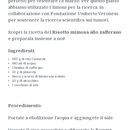
perfetto per celebrare l’8 marzo. Per questo piatto
abbiamo utilizzato I limoni per la ricerca, in
collaborazione con Fondazione Umberto Veronesi,
per sostenere la ricerca scientifica sui tumori.
Scopri la ricetta del
Risotto mimosa allo zafferano
e preparala insieme a noi!
Ingredienti:
320 g di riso Carnaroli
640 ml di acqua
1 bustina di zafferano
50 g di pistacchi
Succo e scorza di limone non trattato
50 g di stracchino
1 cucchiaio di sale
Procedimento:
Portate a ebollizione l’acqua e aggiungete il sale.
Versate il riso, mescolate e abbassate la fiamma.