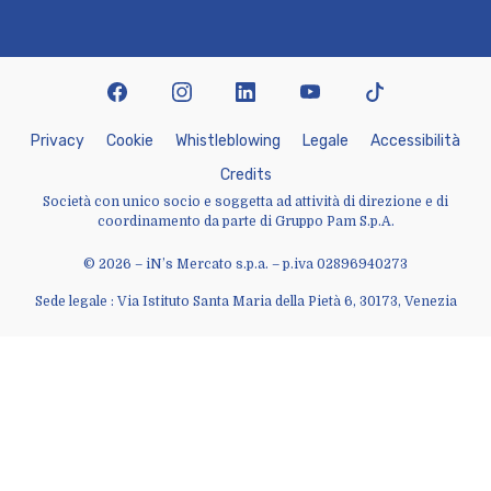
facebook
instagram
linkedin
youtube
tiktok
P
r
i
v
a
c
y
C
o
o
k
i
e
W
h
i
s
t
l
e
b
l
o
w
i
n
g
L
e
g
a
l
e
A
c
c
e
s
s
i
b
i
l
i
t
à
C
r
e
d
i
t
s
Società con unico socio e soggetta ad attività di direzione e di
coordinamento da parte di Gruppo Pam S.p.A.
© 2026 – iN’s Mercato s.p.a. – p.iva 02896940273
Sede legale : Via Istituto Santa Maria della Pietà 6, 30173, Venezia