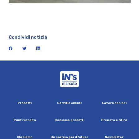
Condividi notizia
facebook
twitter
linkedin
iN's Mercato
P
r
o
d
o
t
t
i
S
e
r
v
i
z
i
o
c
l
i
e
n
t
i
L
a
v
o
r
a
c
o
n
n
o
i
P
u
n
t
i
v
e
n
d
i
t
a
R
i
c
h
i
a
m
o
p
r
o
d
o
t
t
i
P
r
e
n
o
t
a
e
r
i
t
i
r
a
C
h
i
s
i
a
m
o
U
n
s
o
r
r
i
s
o
p
e
r
i
l
f
u
t
u
r
o
N
e
w
s
l
e
t
t
e
r