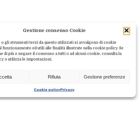
Gestione consenso Cookie
 o gli strumenti terzi da questo utilizzati si avvalgono di cookie
 funzionamento ed utili alle finalità illustrate nella cookie policy. Se
e di più o negare il consenso a tutti o ad alcuni cookie, consulta la
cy o utilizza le impostazioni.
a e prepara insieme a noi il
ccetta
Rifiuta
Gestione preferenze
Cookie policy
Privacy