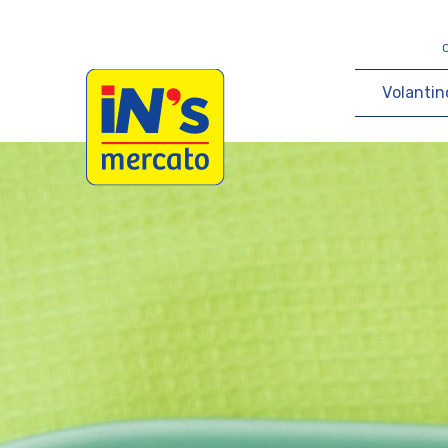
iN's Mercato
V
o
l
a
n
t
i
n