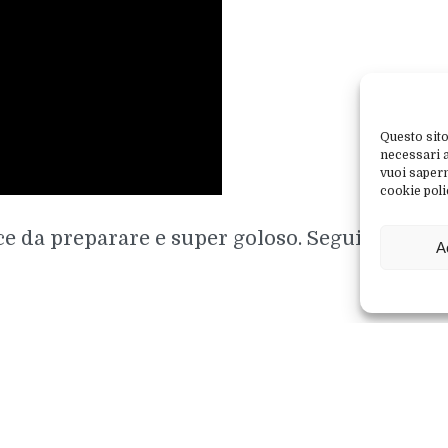
Questo sito
necessari al
vuoi sapern
cookie poli
e da preparare e super goloso. Segui la ricett
A