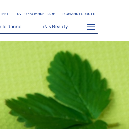
L
I
E
N
T
I
S
V
I
L
U
P
P
O
I
M
M
O
B
I
L
I
A
R
E
R
I
C
H
I
A
M
O
P
R
O
D
O
T
T
I
r
l
e
d
o
n
n
e
i
N
’
s
B
e
a
u
t
y