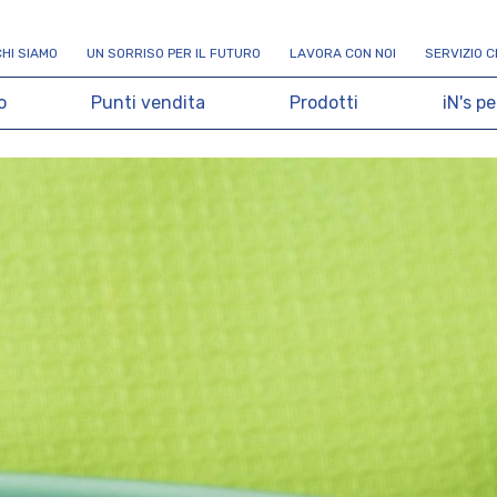
C
H
I
S
I
A
M
O
U
N
S
O
R
R
I
S
O
P
E
R
I
L
F
U
T
U
R
O
L
A
V
O
R
A
C
O
N
N
O
I
S
E
R
V
I
Z
I
O
C
o
P
u
n
t
i
v
e
n
d
i
t
a
P
r
o
d
o
t
t
i
i
N
'
s
p
e