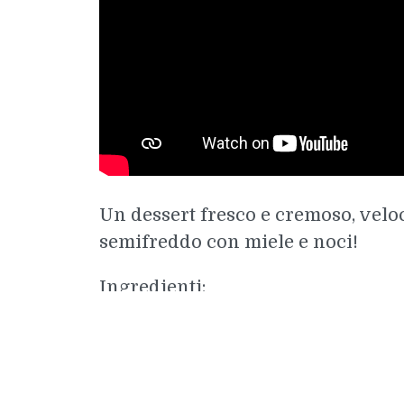
Un dessert fresco e cremoso, veloc
semifreddo con miele e noci!
Ingredienti:
50 gr di yogurt greco alla vaniglia
1 cucchiaio di miele di acacia
Noci q.b.