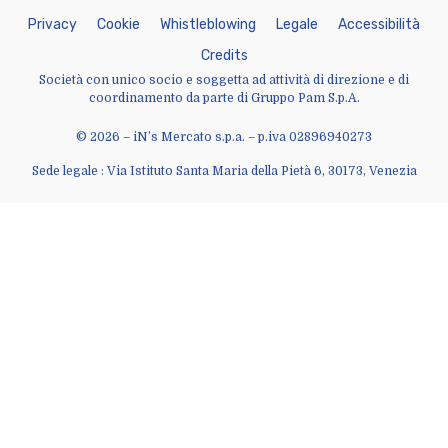
P
r
i
v
a
c
y
C
o
o
k
i
e
W
h
i
s
t
l
e
b
l
o
w
i
n
g
L
e
g
a
l
e
A
c
c
e
s
s
i
b
i
l
i
t
à
C
r
e
d
i
t
s
Società con unico socio e soggetta ad attività di direzione e di
coordinamento da parte di Gruppo Pam S.p.A.
© 2026 – iN’s Mercato s.p.a. – p.iva 02896940273
Sede legale : Via Istituto Santa Maria della Pietà 6, 30173, Venezia