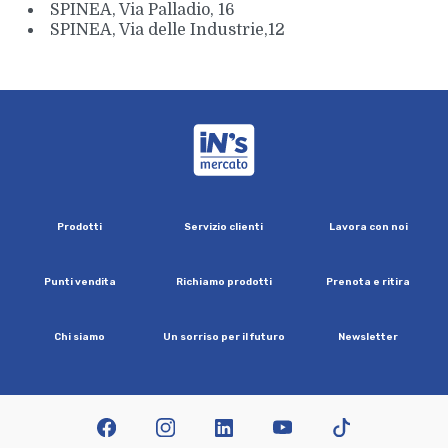
SPINEA, Via Palladio, 16
SPINEA, Via delle Industrie,12
iN's Mercato
P
r
o
d
o
t
t
i
S
e
r
v
i
z
i
o
c
l
i
e
n
t
i
L
a
v
o
r
a
c
o
n
n
o
i
P
u
n
t
i
v
e
n
d
i
t
a
R
i
c
h
i
a
m
o
p
r
o
d
o
t
t
i
P
r
e
n
o
t
a
e
r
i
t
i
r
a
C
h
i
s
i
a
m
o
U
n
s
o
r
r
i
s
o
p
e
r
i
l
f
u
t
u
r
o
N
e
w
s
l
e
t
t
e
r
facebook
instagram
linkedin
youtube
tiktok