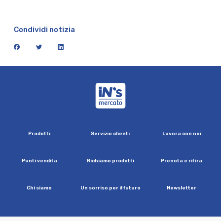
Condividi notizia
facebook
twitter
linkedin
iN's Mercato
P
r
o
d
o
t
t
i
S
e
r
v
i
z
i
o
c
l
i
e
n
t
i
L
a
v
o
r
a
c
o
n
n
o
i
P
u
n
t
i
v
e
n
d
i
t
a
R
i
c
h
i
a
m
o
p
r
o
d
o
t
t
i
P
r
e
n
o
t
a
e
r
i
t
i
r
a
C
h
i
s
i
a
m
o
U
n
s
o
r
r
i
s
o
p
e
r
i
l
f
u
t
u
r
o
N
e
w
s
l
e
t
t
e
r