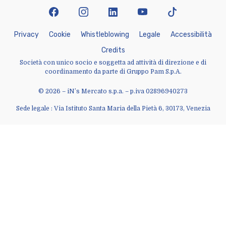
facebook
instagram
linkedin
youtube
tiktok
P
r
i
v
a
c
y
C
o
o
k
i
e
W
h
i
s
t
l
e
b
l
o
w
i
n
g
L
e
g
a
l
e
A
c
c
e
s
s
i
b
i
l
i
t
à
C
r
e
d
i
t
s
Società con unico socio e soggetta ad attività di direzione e di
coordinamento da parte di Gruppo Pam S.p.A.
© 2026 – iN’s Mercato s.p.a. – p.iva 02896940273
Sede legale : Via Istituto Santa Maria della Pietà 6, 30173, Venezia