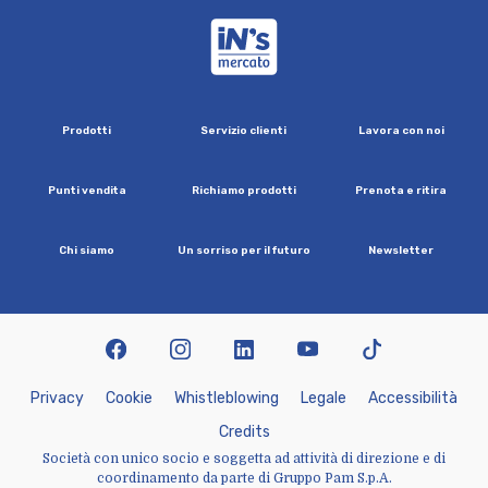
iN's Mercato
P
r
o
d
o
t
t
i
S
e
r
v
i
z
i
o
c
l
i
e
n
t
i
L
a
v
o
r
a
c
o
n
n
o
i
P
u
n
t
i
v
e
n
d
i
t
a
R
i
c
h
i
a
m
o
p
r
o
d
o
t
t
i
P
r
e
n
o
t
a
e
r
i
t
i
r
a
C
h
i
s
i
a
m
o
U
n
s
o
r
r
i
s
o
p
e
r
i
l
f
u
t
u
r
o
N
e
w
s
l
e
t
t
e
r
facebook
instagram
linkedin
youtube
tiktok
P
r
i
v
a
c
y
C
o
o
k
i
e
W
h
i
s
t
l
e
b
l
o
w
i
n
g
L
e
g
a
l
e
A
c
c
e
s
s
i
b
i
l
i
t
à
C
r
e
d
i
t
s
Società con unico socio e soggetta ad attività di direzione e di
coordinamento da parte di Gruppo Pam S.p.A.