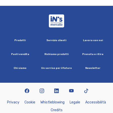
iN's Mercato
P
r
o
d
o
t
t
i
S
e
r
v
i
z
i
o
c
l
i
e
n
t
i
L
a
v
o
r
a
c
o
n
n
o
i
P
u
n
t
i
v
e
n
d
i
t
a
R
i
c
h
i
a
m
o
p
r
o
d
o
t
t
i
P
r
e
n
o
t
a
e
r
i
t
i
r
a
C
h
i
s
i
a
m
o
U
n
s
o
r
r
i
s
o
p
e
r
i
l
f
u
t
u
r
o
N
e
w
s
l
e
t
t
e
r
facebook
instagram
linkedin
youtube
tiktok
P
r
i
v
a
c
y
C
o
o
k
i
e
W
h
i
s
t
l
e
b
l
o
w
i
n
g
L
e
g
a
l
e
A
c
c
e
s
s
i
b
i
l
i
t
à
C
r
e
d
i
t
s