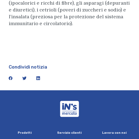
(ipocalorici e ricchi di fibre), gli asparagi (depuranti
e diuretici), i cetrioli (poveri di zuccheri e sodio) e
l’insalata (preziosa per la protezione del sistema
immunitario e circolatorio).
Condividi notizia
facebook
twitter
linkedin
iN's Mercato
P
r
o
d
o
t
t
i
S
e
r
v
i
z
i
o
c
l
i
e
n
t
i
L
a
v
o
r
a
c
o
n
n
o
i