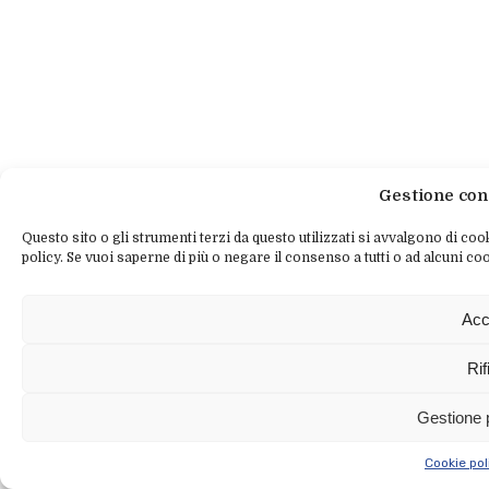
Gestione con
Questo sito o gli strumenti terzi da questo utilizzati si avvalgono di cook
policy. Se vuoi saperne di più o negare il consenso a tutti o ad alcuni coo
Acc
Rif
Gestione 
Cookie pol