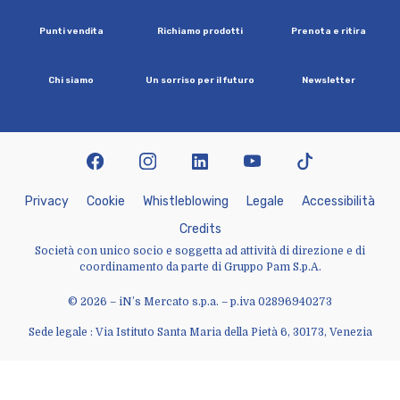
P
u
n
t
i
v
e
n
d
i
t
a
R
i
c
h
i
a
m
o
p
r
o
d
o
t
t
i
P
r
e
n
o
t
a
e
r
i
t
i
r
a
C
h
i
s
i
a
m
o
U
n
s
o
r
r
i
s
o
p
e
r
i
l
f
u
t
u
r
o
N
e
w
s
l
e
t
t
e
r
facebook
instagram
linkedin
youtube
tiktok
P
r
i
v
a
c
y
C
o
o
k
i
e
W
h
i
s
t
l
e
b
l
o
w
i
n
g
L
e
g
a
l
e
A
c
c
e
s
s
i
b
i
l
i
t
à
C
r
e
d
i
t
s
Società con unico socio e soggetta ad attività di direzione e di
coordinamento da parte di Gruppo Pam S.p.A.
© 2026 – iN’s Mercato s.p.a. – p.iva 02896940273
Sede legale : Via Istituto Santa Maria della Pietà 6, 30173, Venezia