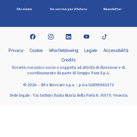
C
h
i
s
i
a
m
o
U
n
s
o
r
r
i
s
o
p
e
r
i
l
f
u
t
u
r
o
N
e
w
s
l
e
t
t
e
r
facebook
instagram
linkedin
youtube
tiktok
P
r
i
v
a
c
y
C
o
o
k
i
e
W
h
i
s
t
l
e
b
l
o
w
i
n
g
L
e
g
a
l
e
A
c
c
e
s
s
i
b
i
l
i
t
à
C
r
e
d
i
t
s
Società con unico socio e soggetta ad attività di direzione e di
coordinamento da parte di Gruppo Pam S.p.A.
© 2026 – iN’s Mercato s.p.a. – p.iva 02896940273
Sede legale : Via Istituto Santa Maria della Pietà 6, 30173, Venezia