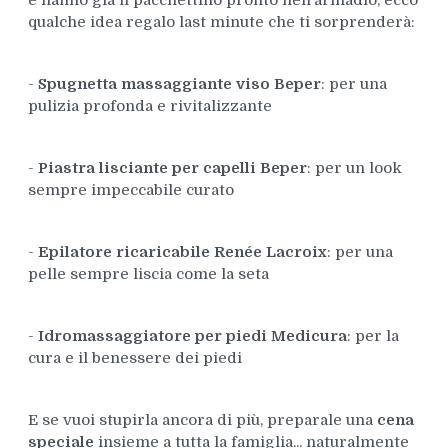
e hanno già il pacchettino pronto nell’armadio, ecco
qualche idea regalo last minute che ti sorprenderà:
-
Spugnetta massaggiante viso Beper
: per una
pulizia profonda e rivitalizzante
-
Piastra lisciante per capelli Beper
: per un look
sempre impeccabile curato
-
Epilatore ricaricabile Renée Lacroix
: per una
pelle sempre liscia come la seta
-
Idromassaggiatore per piedi Medicura
: per la
cura e il benessere dei piedi
E se vuoi stupirla ancora di più, preparale una
cena
speciale
insieme a tutta la famiglia... naturalmente