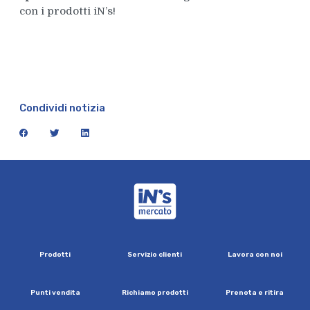
con i prodotti iN’s!
Condividi notizia
facebook
twitter
linkedin
iN's Mercato
P
r
o
d
o
t
t
i
S
e
r
v
i
z
i
o
c
l
i
e
n
t
i
L
a
v
o
r
a
c
o
n
n
o
i
P
u
n
t
i
v
e
n
d
i
t
a
R
i
c
h
i
a
m
o
p
r
o
d
o
t
t
i
P
r
e
n
o
t
a
e
r
i
t
i
r
a