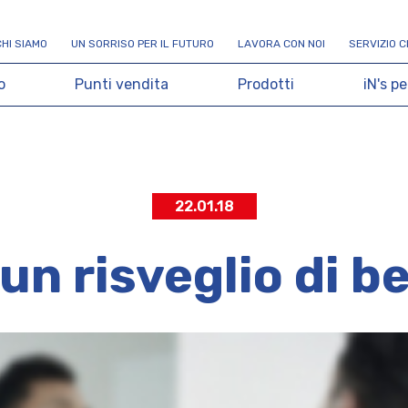
C
H
I
S
I
A
M
O
U
N
S
O
R
R
I
S
O
P
E
R
I
L
F
U
T
U
R
O
L
A
V
O
R
A
C
O
N
N
O
I
S
E
R
V
I
Z
I
O
C
o
P
u
n
t
i
v
e
n
d
i
t
a
P
r
o
d
o
t
t
i
i
N
'
s
p
e
22.01.18
un risveglio di 