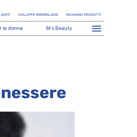
L
I
E
N
T
I
S
V
I
L
U
P
P
O
I
M
M
O
B
I
L
I
A
R
E
R
I
C
H
I
A
M
O
P
R
O
D
O
T
T
I
r
l
e
d
o
n
n
e
i
N
’
s
B
e
a
u
t
y
benessere