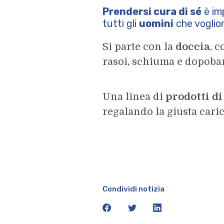
Prendersi cura di sé
è im
tutti gli
uomini
che voglion
Si parte con la
doccia
, 
rasoi, schiuma e dopobarb
Una linea di
prodotti di 
regalando la giusta caric
Condividi notizia
facebook
twitter
linkedin