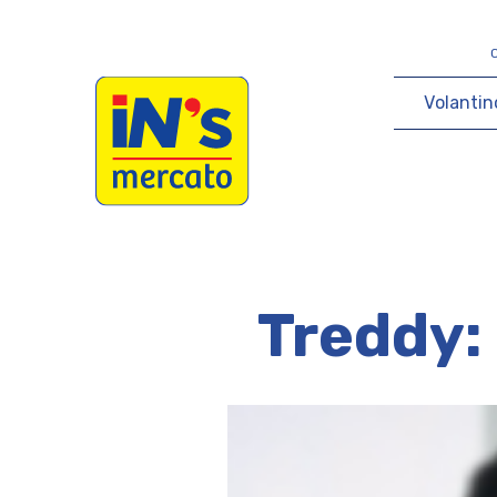
iN's Mercato
V
o
l
a
n
t
i
n
Treddy: 