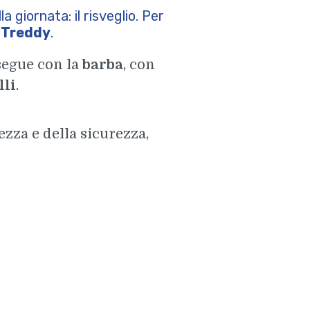
a giornata: il risveglio. Per
o
Treddy
.
segue con la
barba
, con
lli
.
zza e della sicurezza,