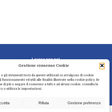
L
a
v
o
r
a
c
o
n
n
o
i
Gestione consenso Cookie
P
r
e
n
o
t
a
e
r
i
t
i
r
a
 o gli strumenti terzi da questo utilizzati si avvalgono di cookie
 funzionamento ed utili alle finalità illustrate nella cookie policy. Se
e di più o negare il consenso a tutti o ad alcuni cookie, consulta la
cy o utilizza le impostazioni.
N
e
w
s
l
e
t
t
e
r
ccetta
Rifiuta
Gestione preferenze