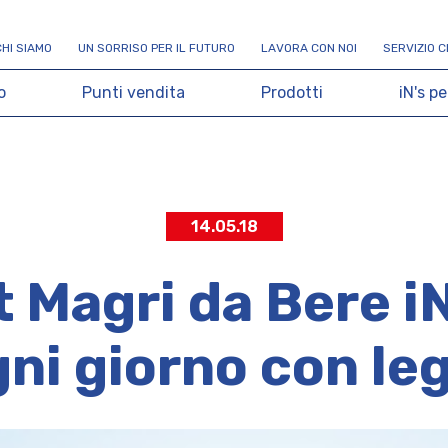
C
H
I
S
I
A
M
O
U
N
S
O
R
R
I
S
O
P
E
R
I
L
F
U
T
U
R
O
L
A
V
O
R
A
C
O
N
N
O
I
S
E
R
V
I
Z
I
O
C
o
P
u
n
t
i
v
e
n
d
i
t
a
P
r
o
d
o
t
t
i
i
N
'
s
p
e
14.05.18
 Magri da Bere iN
gni giorno con le