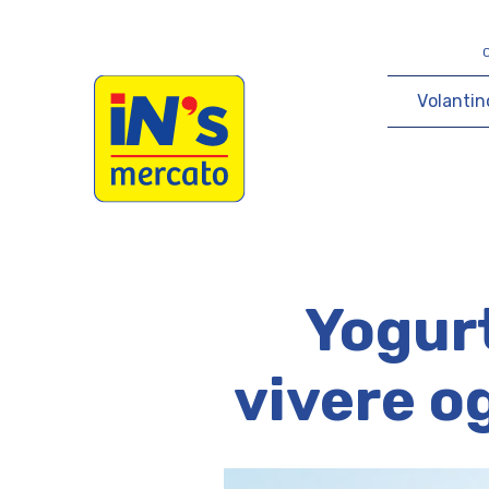
iN's Mercato
V
o
l
a
n
t
i
n
Yogurt
vivere o