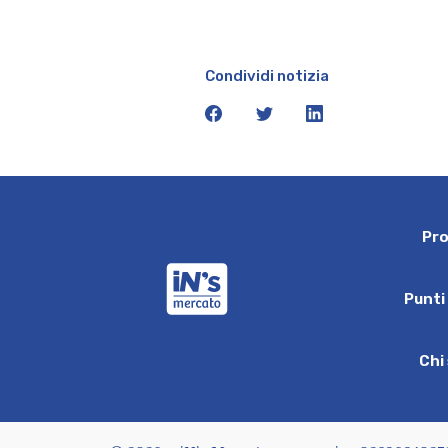
Condividi notizia
facebook
twitter
linkedin
P
r
iN's Mercato
P
u
n
t
i
C
h
i