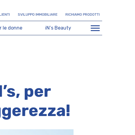
L
I
E
N
T
I
S
V
I
L
U
P
P
O
I
M
M
O
B
I
L
I
A
R
E
R
I
C
H
I
A
M
O
P
R
O
D
O
T
T
I
r
l
e
d
o
n
n
e
i
N
’
s
B
e
a
u
t
y
’s, per
ggerezza!