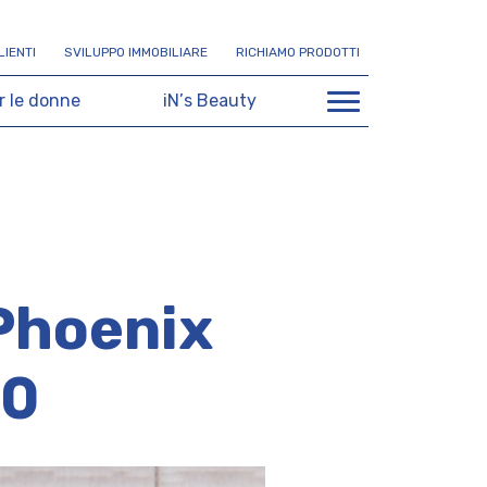
L
I
E
N
T
I
S
V
I
L
U
P
P
O
I
M
M
O
B
I
L
I
A
R
E
R
I
C
H
I
A
M
O
P
R
O
D
O
T
T
I
r
l
e
d
o
n
n
e
i
N
’
s
B
e
a
u
t
y
Phoenix
00