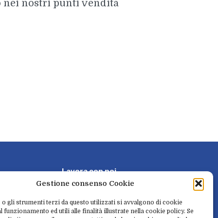
o nei nostri punti vendita
L
a
v
o
r
a
c
o
n
n
o
i
Gestione consenso Cookie
P
r
e
n
o
t
a
e
r
i
t
i
r
a
 o gli strumenti terzi da questo utilizzati si avvalgono di cookie
 funzionamento ed utili alle finalità illustrate nella cookie policy. Se