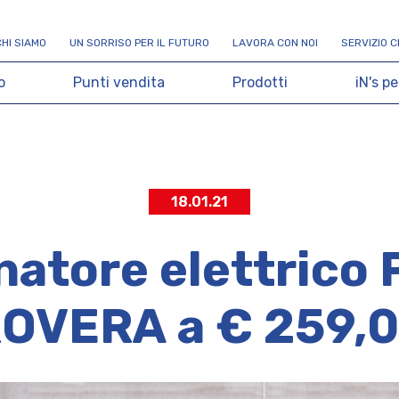
C
H
I
S
I
A
M
O
U
N
S
O
R
R
I
S
O
P
E
R
I
L
F
U
T
U
R
O
L
A
V
O
R
A
C
O
N
N
O
I
S
E
R
V
I
Z
I
O
C
o
P
u
n
t
i
v
e
n
d
i
t
a
P
r
o
d
o
t
t
i
i
N
'
s
p
e
18.01.21
atore elettrico 
OVERA a € 259,