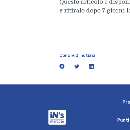
Questo articolo è disponi
e ritiralo dopo 7 giorni l
Condividi notizia
facebook
twitter
linkedin
P
r
iN's Mercato
P
u
n
t
i