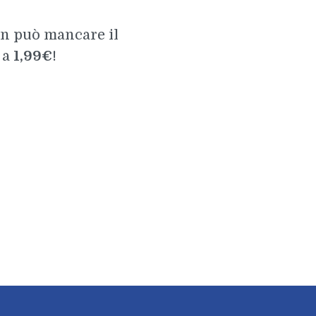
on può mancare il
 a
1,99€
!