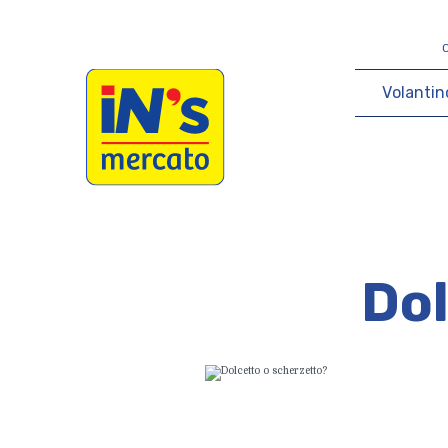
iN's Mercato
V
o
l
a
n
t
i
n
Dol