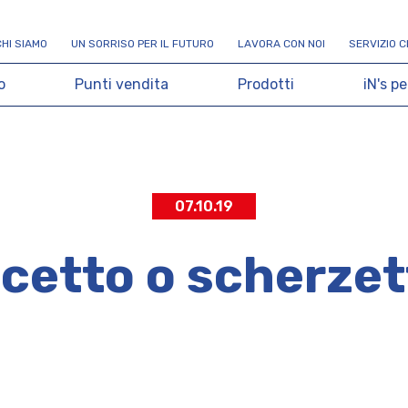
C
H
I
S
I
A
M
O
U
N
S
O
R
R
I
S
O
P
E
R
I
L
F
U
T
U
R
O
L
A
V
O
R
A
C
O
N
N
O
I
S
E
R
V
I
Z
I
O
C
o
P
u
n
t
i
v
e
n
d
i
t
a
P
r
o
d
o
t
t
i
i
N
'
s
p
e
07.10.19
cetto o scherze