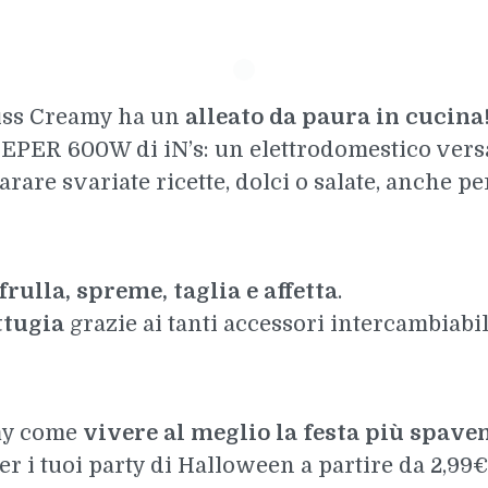
Miss Creamy ha un
alleato da paura in cucina
EPER 600W di iN’s: un elettrodomestico versa
are svariate ricette, dolci o salate, anche per 
frulla, spreme, taglia e affetta
.
ttugia
grazie ai tanti accessori intercambiabi
my come
vivere al meglio la festa più spave
r i tuoi party di Halloween a partire da 2,99€