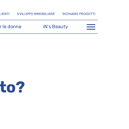
L
I
E
N
T
I
S
V
I
L
U
P
P
O
I
M
M
O
B
I
L
I
A
R
E
R
I
C
H
I
A
M
O
P
R
O
D
O
T
T
I
r
l
e
d
o
n
n
e
i
N
’
s
B
e
a
u
t
y
tto?