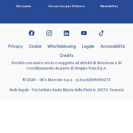
C
h
i
s
i
a
m
o
U
n
s
o
r
r
i
s
o
p
e
r
i
l
f
u
t
u
r
o
N
e
w
s
l
e
t
t
e
r
facebook
instagram
linkedin
youtube
tiktok
P
r
i
v
a
c
y
C
o
o
k
i
e
W
h
i
s
t
l
e
b
l
o
w
i
n
g
L
e
g
a
l
e
A
c
c
e
s
s
i
b
i
l
i
t
à
C
r
e
d
i
t
s
Società con unico socio e soggetta ad attività di direzione e di
coordinamento da parte di Gruppo Pam S.p.A.
© 2026 – iN’s Mercato s.p.a. – p.iva 02896940273
Sede legale : Via Istituto Santa Maria della Pietà 6, 30173, Venezia