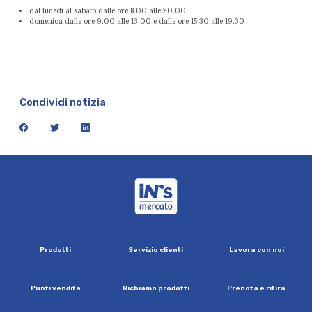
dal lunedì al sabato dalle ore 8.00 alle 20.00
domenica dalle ore 9.00 alle 13.00 e dalle ore 15.30 alle 19.30
Condividi notizia
facebook
twitter
linkedin
iN's Mercato
P
r
o
d
o
t
t
i
S
e
r
v
i
z
i
o
c
l
i
e
n
t
i
L
a
v
o
r
a
c
o
n
n
o
i
P
u
n
t
i
v
e
n
d
i
t
a
R
i
c
h
i
a
m
o
p
r
o
d
o
t
t
i
P
r
e
n
o
t
a
e
r
i
t
i
r
a