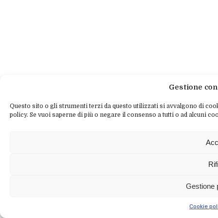
Gestione con
Questo sito o gli strumenti terzi da questo utilizzati si avvalgono di cook
policy. Se vuoi saperne di più o negare il consenso a tutti o ad alcuni coo
Acc
Rif
Gestione 
Cookie pol