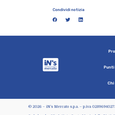
Condividi notizia
facebook
twitter
linkedin
P
r
iN's Mercato
P
u
n
t
i
C
h
i
© 2026 – iN’s Mercato s.p.a. – p.iva 0289694027