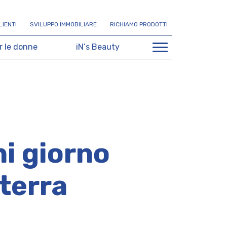
L
I
E
N
T
I
S
V
I
L
U
P
P
O
I
M
M
O
B
I
L
I
A
R
E
R
I
C
H
I
A
M
O
P
R
O
D
O
T
T
I
r
l
e
d
o
n
n
e
i
N
’
s
B
e
a
u
t
y
i giorno
aterra