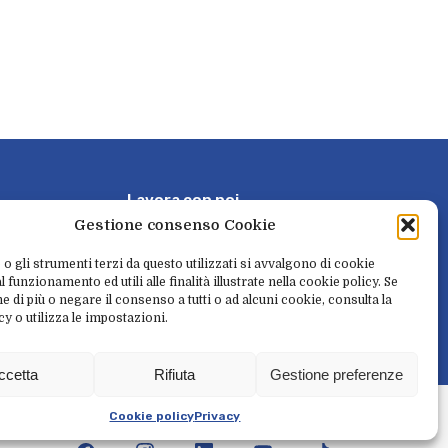
L
a
v
o
r
a
c
o
n
n
o
i
Gestione consenso Cookie
P
r
e
n
o
t
a
e
r
i
t
i
r
a
 o gli strumenti terzi da questo utilizzati si avvalgono di cookie
 funzionamento ed utili alle finalità illustrate nella cookie policy. Se
e di più o negare il consenso a tutti o ad alcuni cookie, consulta la
cy o utilizza le impostazioni.
N
e
w
s
l
e
t
t
e
r
ccetta
Rifiuta
Gestione preferenze
l
i
t
à
Cookie policy
Privacy