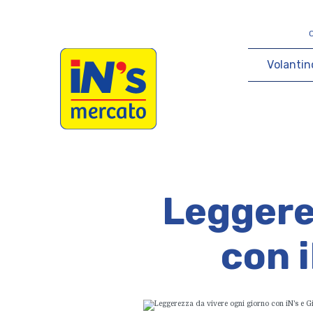
iN's Mercato
V
o
l
a
n
t
i
n
Leggere
con i