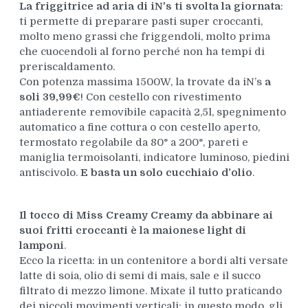
La friggitrice ad aria di iN's ti svolta la giornata
:
ti permette di preparare pasti super croccanti,
molto meno grassi che friggendoli, molto prima
che cuocendoli al forno perché non ha tempi di
preriscaldamento.
Con potenza massima 1500W, la trovate da iN’s
a
soli 39,99€
! Con cestello con rivestimento
antiaderente removibile capacità 2,5l, spegnimento
automatico a fine cottura o con cestello aperto,
termostato regolabile da 80° a 200°, pareti e
maniglia termoisolanti, indicatore luminoso, piedini
antiscivolo.
E basta un solo cucchiaio d’olio
.
Il tocco di Miss Creamy Creamy da abbinare ai
suoi fritti croccanti è la maionese light di
lamponi
.
Ecco la ricetta: in un contenitore a bordi alti versate
latte di soia, olio di semi di mais, sale e il succo
filtrato di mezzo limone. Mixate il tutto praticando
dei piccoli movimenti verticali: in questo modo, gli