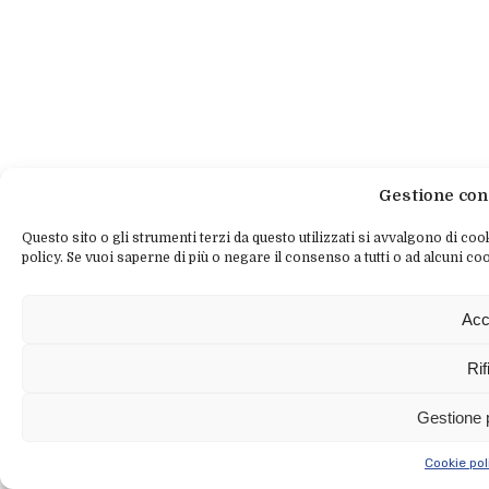
Gestione con
Questo sito o gli strumenti terzi da questo utilizzati si avvalgono di cook
policy. Se vuoi saperne di più o negare il consenso a tutti o ad alcuni coo
Acc
Rif
Gestione 
Cookie pol