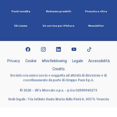
P
u
n
t
i
v
e
n
d
i
t
a
R
i
c
h
i
a
m
o
p
r
o
d
o
t
t
i
P
r
e
n
o
t
a
e
r
i
t
i
r
a
C
h
i
s
i
a
m
o
U
n
s
o
r
r
i
s
o
p
e
r
i
l
f
u
t
u
r
o
N
e
w
s
l
e
t
t
e
r
facebook
instagram
linkedin
youtube
tiktok
P
r
i
v
a
c
y
C
o
o
k
i
e
W
h
i
s
t
l
e
b
l
o
w
i
n
g
L
e
g
a
l
e
A
c
c
e
s
s
i
b
i
l
i
t
à
C
r
e
d
i
t
s
Società con unico socio e soggetta ad attività di direzione e di
coordinamento da parte di Gruppo Pam S.p.A.
© 2026 – iN’s Mercato s.p.a. – p.iva 02896940273
Sede legale : Via Istituto Santa Maria della Pietà 6, 30173, Venezia