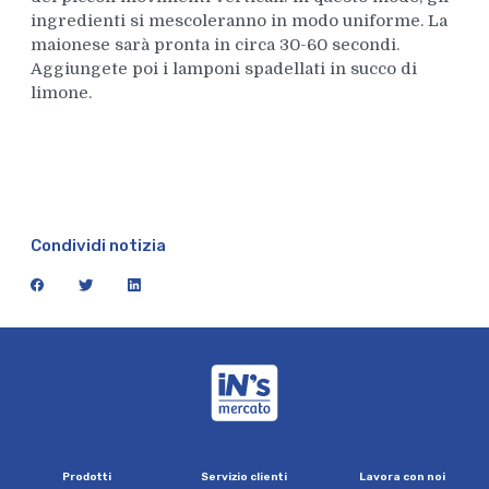
ingredienti si mescoleranno in modo uniforme. La
maionese sarà pronta in circa 30-60 secondi.
Aggiungete poi i lamponi spadellati in succo di
limone.
Condividi notizia
facebook
twitter
linkedin
iN's Mercato
P
r
o
d
o
t
t
i
S
e
r
v
i
z
i
o
c
l
i
e
n
t
i
L
a
v
o
r
a
c
o
n
n
o
i