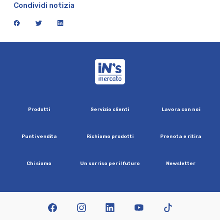
Condividi notizia
facebook
twitter
linkedin
iN's Mercato
P
r
o
d
o
t
t
i
S
e
r
v
i
z
i
o
c
l
i
e
n
t
i
L
a
v
o
r
a
c
o
n
n
o
i
P
u
n
t
i
v
e
n
d
i
t
a
R
i
c
h
i
a
m
o
p
r
o
d
o
t
t
i
P
r
e
n
o
t
a
e
r
i
t
i
r
a
C
h
i
s
i
a
m
o
U
n
s
o
r
r
i
s
o
p
e
r
i
l
f
u
t
u
r
o
N
e
w
s
l
e
t
t
e
r
facebook
instagram
linkedin
youtube
tiktok