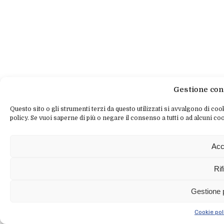
Gestione con
Questo sito o gli strumenti terzi da questo utilizzati si avvalgono di cook
policy. Se vuoi saperne di più o negare il consenso a tutti o ad alcuni coo
Acc
Rif
Gestione 
Cookie pol