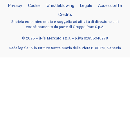
P
r
i
v
a
c
y
C
o
o
k
i
e
W
h
i
s
t
l
e
b
l
o
w
i
n
g
L
e
g
a
l
e
A
c
c
e
s
s
i
b
i
l
i
t
à
C
r
e
d
i
t
s
Società con unico socio e soggetta ad attività di direzione e di
coordinamento da parte di Gruppo Pam S.p.A.
© 2026 – iN’s Mercato s.p.a. – p.iva 02896940273
Sede legale : Via Istituto Santa Maria della Pietà 6, 30173, Venezia