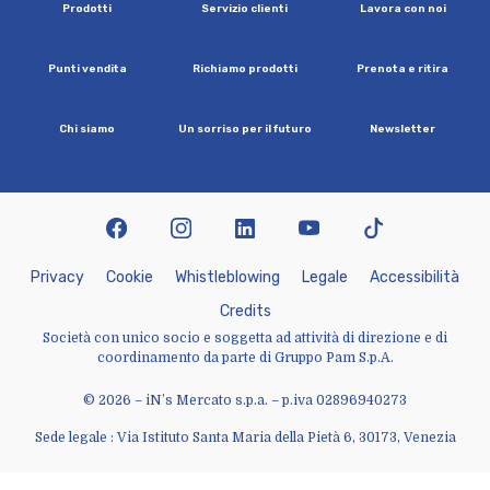
P
r
o
d
o
t
t
i
S
e
r
v
i
z
i
o
c
l
i
e
n
t
i
L
a
v
o
r
a
c
o
n
n
o
i
P
u
n
t
i
v
e
n
d
i
t
a
R
i
c
h
i
a
m
o
p
r
o
d
o
t
t
i
P
r
e
n
o
t
a
e
r
i
t
i
r
a
C
h
i
s
i
a
m
o
U
n
s
o
r
r
i
s
o
p
e
r
i
l
f
u
t
u
r
o
N
e
w
s
l
e
t
t
e
r
facebook
instagram
linkedin
youtube
tiktok
P
r
i
v
a
c
y
C
o
o
k
i
e
W
h
i
s
t
l
e
b
l
o
w
i
n
g
L
e
g
a
l
e
A
c
c
e
s
s
i
b
i
l
i
t
à
C
r
e
d
i
t
s
Società con unico socio e soggetta ad attività di direzione e di
coordinamento da parte di Gruppo Pam S.p.A.
© 2026 – iN’s Mercato s.p.a. – p.iva 02896940273
Sede legale : Via Istituto Santa Maria della Pietà 6, 30173, Venezia