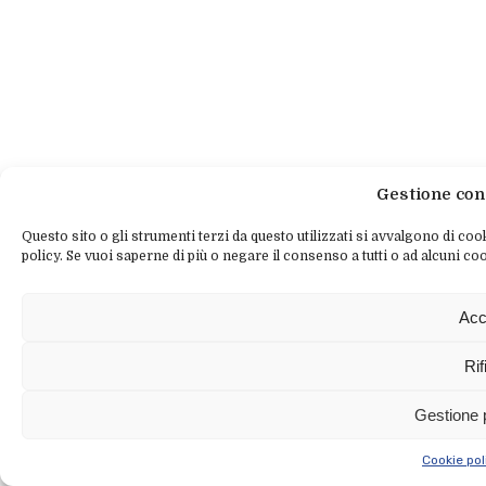
Gestione con
Questo sito o gli strumenti terzi da questo utilizzati si avvalgono di cook
policy. Se vuoi saperne di più o negare il consenso a tutti o ad alcuni coo
Acc
Rif
Gestione 
Cookie pol