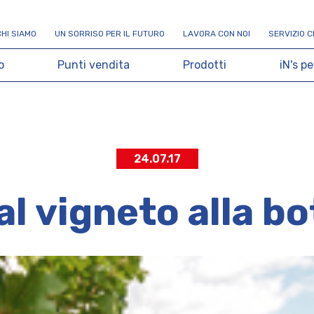
C
H
I
S
I
A
M
O
U
N
S
O
R
R
I
S
O
P
E
R
I
L
F
U
T
U
R
O
L
A
V
O
R
A
C
O
N
N
O
I
S
E
R
V
I
Z
I
O
C
o
P
u
n
t
i
v
e
n
d
i
t
a
P
r
o
d
o
t
t
i
i
N
'
s
p
e
24.07.17
al vigneto alla bo