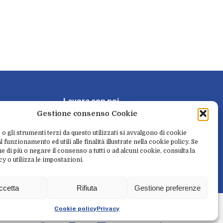
L
a
v
o
r
a
c
o
n
n
o
i
Gestione consenso Cookie
P
r
e
n
o
t
a
e
r
i
t
i
r
a
 o gli strumenti terzi da questo utilizzati si avvalgono di cookie
 funzionamento ed utili alle finalità illustrate nella cookie policy. Se
e di più o negare il consenso a tutti o ad alcuni cookie, consulta la
cy o utilizza le impostazioni.
N
e
w
s
l
e
t
t
e
r
ccetta
Rifiuta
Gestione preferenze
l
i
t
à
Cookie policy
Privacy