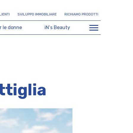
L
I
E
N
T
I
S
V
I
L
U
P
P
O
I
M
M
O
B
I
L
I
A
R
E
R
I
C
H
I
A
M
O
P
R
O
D
O
T
T
I
r
l
e
d
o
n
n
e
i
N
’
s
B
e
a
u
t
y
ttiglia