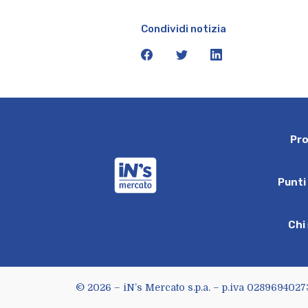
Condividi notizia
facebook
twitter
linkedin
P
r
iN's Mercato
P
u
n
t
i
C
h
i
© 2026 – iN’s Mercato s.p.a. – p.iva 0289694027