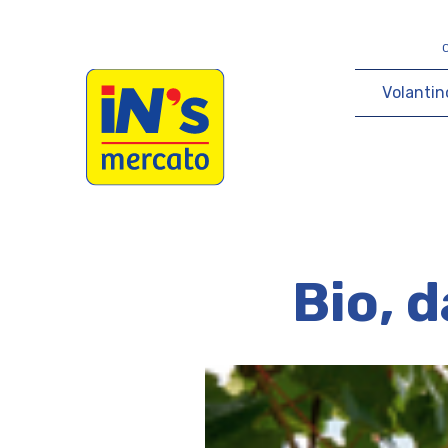
iN's Mercato
V
o
l
a
n
t
i
n
Bio, d