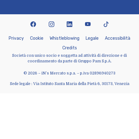
facebook
instagram
linkedin
youtube
tiktok
P
r
i
v
a
c
y
C
o
o
k
i
e
W
h
i
s
t
l
e
b
l
o
w
i
n
g
L
e
g
a
l
e
A
c
c
e
s
s
i
b
i
l
i
t
à
C
r
e
d
i
t
s
Società con unico socio e soggetta ad attività di direzione e di
coordinamento da parte di Gruppo Pam S.p.A.
© 2026 – iN’s Mercato s.p.a. – p.iva 02896940273
Sede legale : Via Istituto Santa Maria della Pietà 6, 30173, Venezia