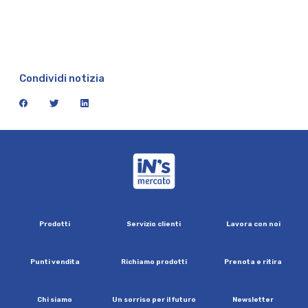
Condividi notizia
facebook
twitter
linkedin
iN's Mercato
P
r
o
d
o
t
t
i
S
e
r
v
i
z
i
o
c
l
i
e
n
t
i
L
a
v
o
r
a
c
o
n
n
o
i
P
u
n
t
i
v
e
n
d
i
t
a
R
i
c
h
i
a
m
o
p
r
o
d
o
t
t
i
P
r
e
n
o
t
a
e
r
i
t
i
r
a
C
h
i
s
i
a
m
o
U
n
s
o
r
r
i
s
o
p
e
r
i
l
f
u
t
u
r
o
N
e
w
s
l
e
t
t
e
r