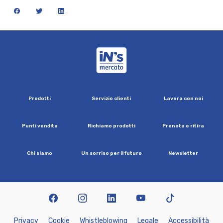
facebook
twitter
linkedin
iN's Mercato
P
r
o
d
o
t
t
i
S
e
r
v
i
z
i
o
c
l
i
e
n
t
i
L
a
v
o
r
a
c
o
n
n
o
i
P
u
n
t
i
v
e
n
d
i
t
a
R
i
c
h
i
a
m
o
p
r
o
d
o
t
t
i
P
r
e
n
o
t
a
e
r
i
t
i
r
a
C
h
i
s
i
a
m
o
U
n
s
o
r
r
i
s
o
p
e
r
i
l
f
u
t
u
r
o
N
e
w
s
l
e
t
t
e
r
facebook
instagram
linkedin
youtube
tiktok
P
r
i
v
a
c
y
C
o
o
k
i
e
W
h
i
s
t
l
e
b
l
o
w
i
n
g
L
e
g
a
l
e
A
c
c
e
s
s
i
b
i
l
i
t
à