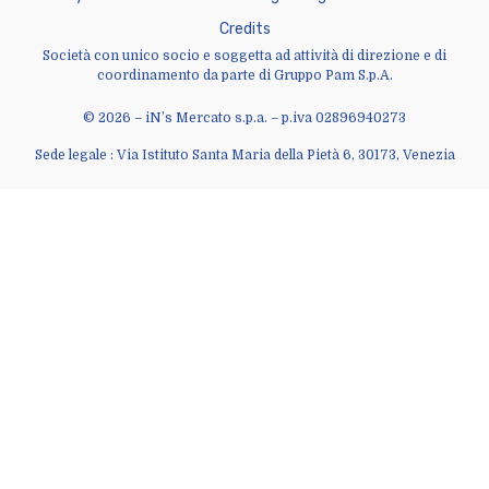
C
r
e
d
i
t
s
Società con unico socio e soggetta ad attività di direzione e di
coordinamento da parte di Gruppo Pam S.p.A.
© 2026 – iN’s Mercato s.p.a. – p.iva 02896940273
Sede legale : Via Istituto Santa Maria della Pietà 6, 30173, Venezia