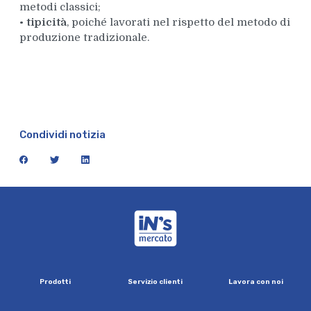
metodi classici;
•
tipicità
, poiché lavorati nel rispetto del metodo di
produzione tradizionale.
Condividi notizia
facebook
twitter
linkedin
iN's Mercato
P
r
o
d
o
t
t
i
S
e
r
v
i
z
i
o
c
l
i
e
n
t
i
L
a
v
o
r
a
c
o
n
n
o
i