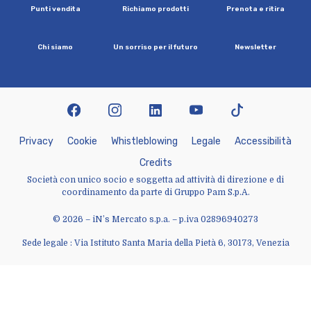
P
u
n
t
i
v
e
n
d
i
t
a
R
i
c
h
i
a
m
o
p
r
o
d
o
t
t
i
P
r
e
n
o
t
a
e
r
i
t
i
r
a
C
h
i
s
i
a
m
o
U
n
s
o
r
r
i
s
o
p
e
r
i
l
f
u
t
u
r
o
N
e
w
s
l
e
t
t
e
r
facebook
instagram
linkedin
youtube
tiktok
P
r
i
v
a
c
y
C
o
o
k
i
e
W
h
i
s
t
l
e
b
l
o
w
i
n
g
L
e
g
a
l
e
A
c
c
e
s
s
i
b
i
l
i
t
à
C
r
e
d
i
t
s
Società con unico socio e soggetta ad attività di direzione e di
coordinamento da parte di Gruppo Pam S.p.A.
© 2026 – iN’s Mercato s.p.a. – p.iva 02896940273
Sede legale : Via Istituto Santa Maria della Pietà 6, 30173, Venezia