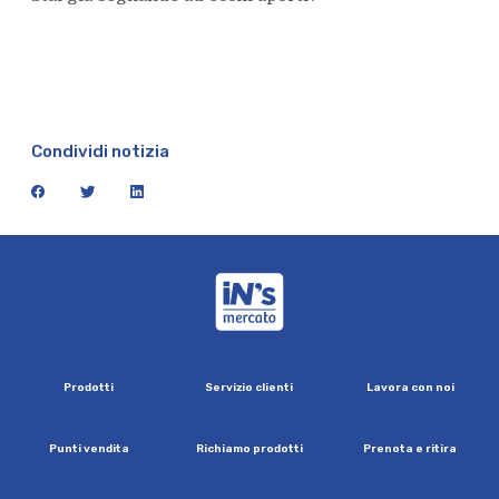
Condividi notizia
facebook
twitter
linkedin
iN's Mercato
P
r
o
d
o
t
t
i
S
e
r
v
i
z
i
o
c
l
i
e
n
t
i
L
a
v
o
r
a
c
o
n
n
o
i
P
u
n
t
i
v
e
n
d
i
t
a
R
i
c
h
i
a
m
o
p
r
o
d
o
t
t
i
P
r
e
n
o
t
a
e
r
i
t
i
r
a