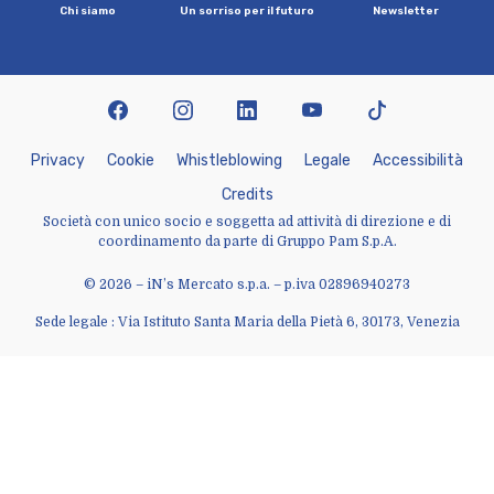
C
h
i
s
i
a
m
o
U
n
s
o
r
r
i
s
o
p
e
r
i
l
f
u
t
u
r
o
N
e
w
s
l
e
t
t
e
r
facebook
instagram
linkedin
youtube
tiktok
P
r
i
v
a
c
y
C
o
o
k
i
e
W
h
i
s
t
l
e
b
l
o
w
i
n
g
L
e
g
a
l
e
A
c
c
e
s
s
i
b
i
l
i
t
à
C
r
e
d
i
t
s
Società con unico socio e soggetta ad attività di direzione e di
coordinamento da parte di Gruppo Pam S.p.A.
© 2026 – iN’s Mercato s.p.a. – p.iva 02896940273
Sede legale : Via Istituto Santa Maria della Pietà 6, 30173, Venezia