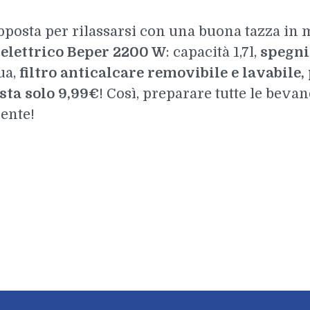
apposta per rilassarsi con una buona tazza in m
 elettrico Beper 2200 W
: capacità 1,7l,
spegni
ua,
filtro anticalcare removibile e lavabile,
sta solo 9,99€
! Così, preparare tutte le beva
iente!