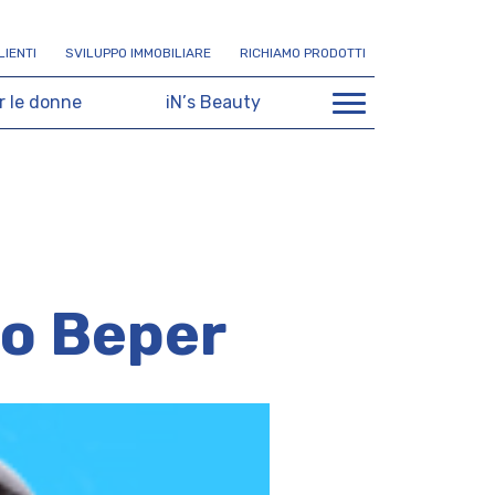
L
I
E
N
T
I
S
V
I
L
U
P
P
O
I
M
M
O
B
I
L
I
A
R
E
R
I
C
H
I
A
M
O
P
R
O
D
O
T
T
I
r
l
e
d
o
n
n
e
i
N
’
s
B
e
a
u
t
y
co Beper