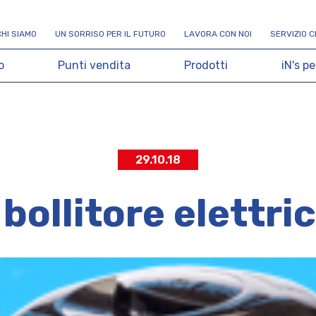
C
H
I
S
I
A
M
O
U
N
S
O
R
R
I
S
O
P
E
R
I
L
F
U
T
U
R
O
L
A
V
O
R
A
C
O
N
N
O
I
S
E
R
V
I
Z
I
O
C
o
P
u
n
t
i
v
e
n
d
i
t
a
P
r
o
d
o
t
t
i
i
N
'
s
p
e
29.10.18
 bollitore elettri