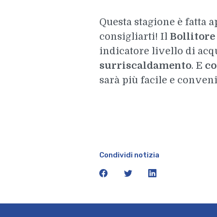
Questa stagione è fatta 
consigliarti! Il
Bollitore
indicatore livello di acq
surriscaldamento
. E
co
sarà più facile e conven
Condividi notizia
facebook
twitter
linkedin