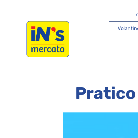
iN's Mercato
V
o
l
a
n
t
i
n
Pratico