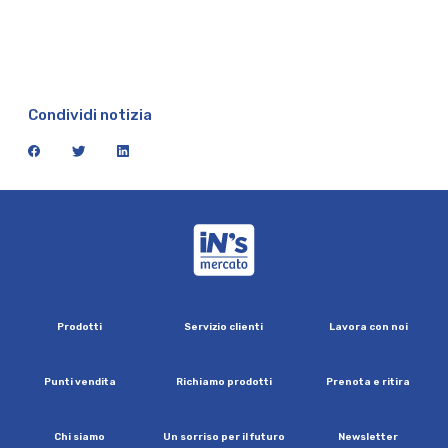
Condividi notizia
facebook
twitter
linkedin
iN's Mercato
P
r
o
d
o
t
t
i
S
e
r
v
i
z
i
o
c
l
i
e
n
t
i
L
a
v
o
r
a
c
o
n
n
o
i
P
u
n
t
i
v
e
n
d
i
t
a
R
i
c
h
i
a
m
o
p
r
o
d
o
t
t
i
P
r
e
n
o
t
a
e
r
i
t
i
r
a
C
h
i
s
i
a
m
o
U
n
s
o
r
r
i
s
o
p
e
r
i
l
f
u
t
u
r
o
N
e
w
s
l
e
t
t
e
r