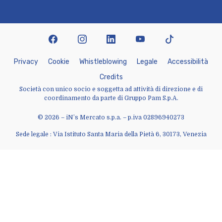
facebook
instagram
linkedin
youtube
tiktok
P
r
i
v
a
c
y
C
o
o
k
i
e
W
h
i
s
t
l
e
b
l
o
w
i
n
g
L
e
g
a
l
e
A
c
c
e
s
s
i
b
i
l
i
t
à
C
r
e
d
i
t
s
Società con unico socio e soggetta ad attività di direzione e di
coordinamento da parte di Gruppo Pam S.p.A.
© 2026 – iN’s Mercato s.p.a. – p.iva 02896940273
Sede legale : Via Istituto Santa Maria della Pietà 6, 30173, Venezia