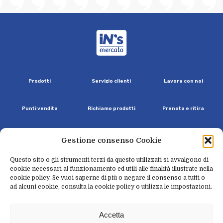
iN's Mercato
P
r
o
d
o
t
t
i
S
e
r
v
i
z
i
o
c
l
i
e
n
t
i
L
a
v
o
r
a
c
o
n
n
o
i
P
u
n
t
i
v
e
n
d
i
t
a
R
i
c
h
i
a
m
o
p
r
o
d
o
t
t
i
P
r
e
n
o
t
a
e
r
i
t
i
r
a
C
h
i
s
i
a
m
o
U
n
s
o
r
r
i
s
o
p
e
r
i
l
f
u
t
u
r
o
N
e
w
s
l
e
t
t
e
r
Gestione consenso Cookie
Questo sito o gli strumenti terzi da questo utilizzati si avvalgono di
cookie necessari al funzionamento ed utili alle finalità illustrate nella
cookie policy. Se vuoi saperne di più o negare il consenso a tutti o
facebook
instagram
linkedin
youtube
tiktok
ad alcuni cookie, consulta la cookie policy o utilizza le impostazioni.
P
r
i
v
a
c
y
C
o
o
k
i
e
W
h
i
s
t
l
e
b
l
o
w
i
n
g
L
e
g
a
l
e
A
c
c
e
s
s
i
b
i
l
i
t
à
Accetta
C
r
e
d
i
t
s