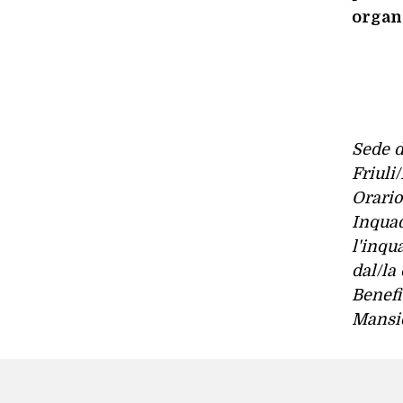
organi
Sede d
Friuli
Orario
Inquad
l'inqu
dal/la
Benefi
Mansio