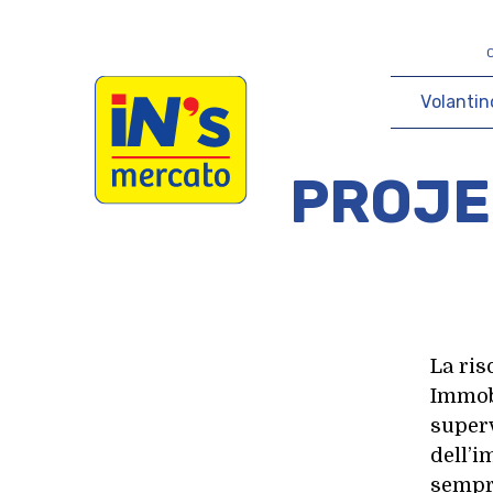
iN's Mercato
V
o
l
a
n
t
i
n
PROJE
La ris
Immobi
superv
dell’i
sempre