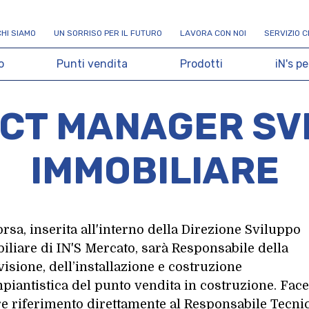
C
H
I
S
I
A
M
O
U
N
S
O
R
R
I
S
O
P
E
R
I
L
F
U
T
U
R
O
L
A
V
O
R
A
C
O
N
N
O
I
S
E
R
V
I
Z
I
O
C
o
P
u
n
t
i
v
e
n
d
i
t
a
P
r
o
d
o
t
t
i
i
N
'
s
p
e
CT MANAGER SV
IMMOBILIARE
orsa, inserita all'interno della Direzione Sviluppo
liare di IN'S Mercato, sarà Responsabile della
isione, dell’installazione e costruzione
mpiantistica del punto vendita in costruzione. Fac
 riferimento direttamente al Responsabile Tecni