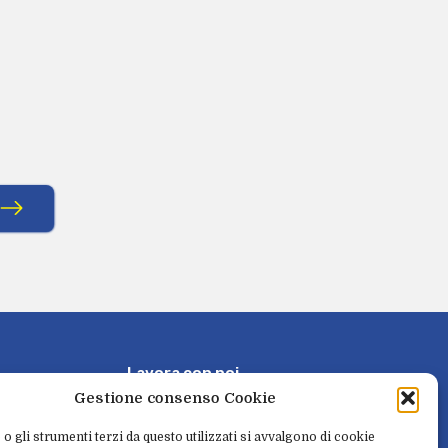
L
a
v
o
r
a
c
o
n
n
o
i
Gestione consenso Cookie
P
r
e
n
o
t
a
e
r
i
t
i
r
a
 o gli strumenti terzi da questo utilizzati si avvalgono di cookie