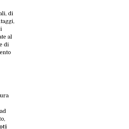
li, di
taggi,
i
ate al
e di
mento
tura
 ad
to,
oti