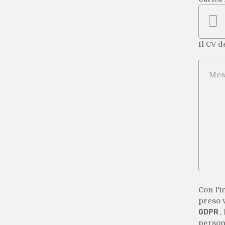
Il CV d
Messa
Con l'i
preso v
,
GDPR
persona