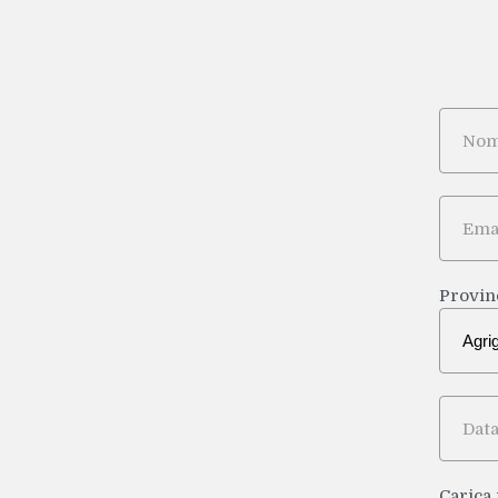
Nome*
Email*
Provin
Data di
Carica 