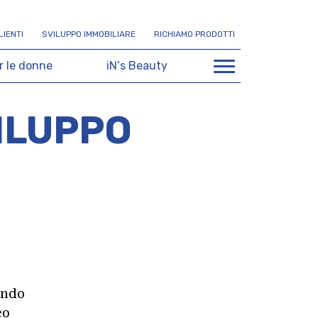
L
I
E
N
T
I
S
V
I
L
U
P
P
O
I
M
M
O
B
I
L
I
A
R
E
R
I
C
H
I
A
M
O
P
R
O
D
O
T
T
I
r
l
e
d
o
n
n
e
i
N
’
s
B
e
a
u
t
y
ILUPPO
endo
co