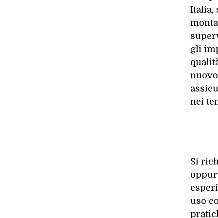
Italia
montat
superv
gli im
qualit
nuovo 
assicu
nei te
Si ric
oppur
esperi
uso co
pratic