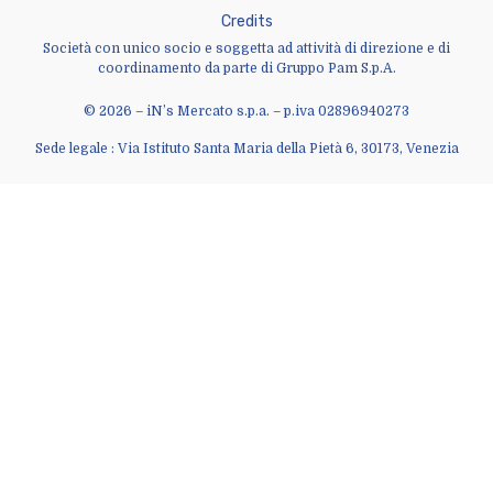
C
r
e
d
i
t
s
Società con unico socio e soggetta ad attività di direzione e di
coordinamento da parte di Gruppo Pam S.p.A.
© 2026 – iN’s Mercato s.p.a. – p.iva 02896940273
Sede legale : Via Istituto Santa Maria della Pietà 6, 30173, Venezia