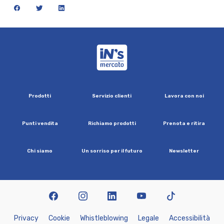
facebook
twitter
linkedin
iN's Mercato
P
r
o
d
o
t
t
i
S
e
r
v
i
z
i
o
c
l
i
e
n
t
i
L
a
v
o
r
a
c
o
n
n
o
i
P
u
n
t
i
v
e
n
d
i
t
a
R
i
c
h
i
a
m
o
p
r
o
d
o
t
t
i
P
r
e
n
o
t
a
e
r
i
t
i
r
a
C
h
i
s
i
a
m
o
U
n
s
o
r
r
i
s
o
p
e
r
i
l
f
u
t
u
r
o
N
e
w
s
l
e
t
t
e
r
facebook
instagram
linkedin
youtube
tiktok
P
r
i
v
a
c
y
C
o
o
k
i
e
W
h
i
s
t
l
e
b
l
o
w
i
n
g
L
e
g
a
l
e
A
c
c
e
s
s
i
b
i
l
i
t
à